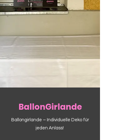
BallonGirlande
Ballongirlande – Individuelle Deko für
jeden Anlass!